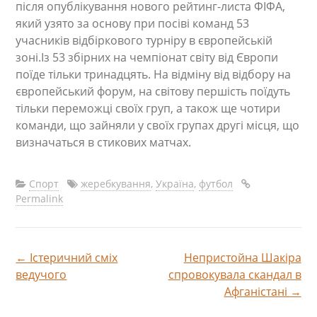
після опублікування нового рейтинг-листа ФІФА,
який узято за основу при посіві команд 53
учасників відбіркового турніру в європейській
зоні.Із 53 збірних на чемпіонат світу від Європи
поїде тільки тринадцять. На відміну від відбору на
європейський форум, на світову першість поїдуть
тільки переможці своїх груп, а також ще чотири
команди, що зайняли у своїх групах другі місця, що
визначаться в стикових матчах.
Спорт
жеребкування
,
Україна
,
футбол
Permalink
←
Істеричний сміх
Непристойна Шакіра
Навігація
ведучого
спровокувала скандал в
Афганістані
→
по