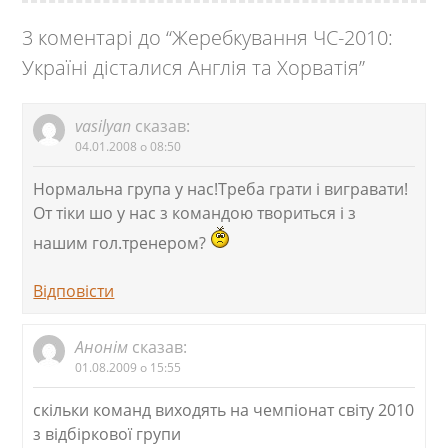
3 коментарі до “
Жеребкування ЧС-2010:
запису
Україні дісталися Англія та Хорватія
”
vasilyan
сказав:
04.01.2008 о 08:50
Нормальна група у нас!Треба грати і вигравати!
От тіки шо у нас з командою твориться і з
нашим гол.тренером?
Відповіcти
Анонім
сказав:
01.08.2009 о 15:55
скільки команд виходять на чемпіонат світу 2010
з відбіркової групи