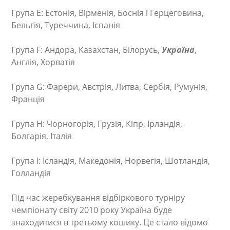
Група E: Естонія, Вірменія, Боснія і Герцеговина,
Бельгія, Туреччина, Іспанія
Група F: Андора, Казахстан, Білорусь,
Україна
,
Англія, Хорватія
Група G: Фарери, Австрія, Литва, Сербія, Румунія,
Франція
Група H: Чорногорія, Грузія, Кіпр, Ірландія,
Болгарія, Італія
Група I: Ісландія, Македонія, Норвегія, Шотландія,
Голландія
Під час жеребкування відбіркового турніру
чемпіонату світу 2010 року Україна буде
знаходитися в третьому кошику. Це стало відомо