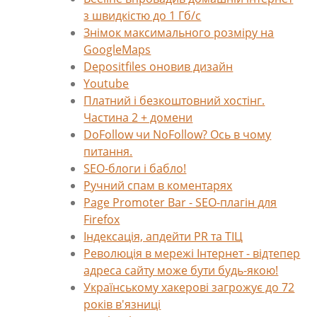
з швидкістю до 1 Гб/с
Знімок максимального розміру на
GoogleMaps
Depositfiles оновив дизайн
Youtube
Платний і безкоштовний хостінг.
Частина 2 + домени
DoFollow чи NoFollow? Ось в чому
питання.
SEO-блоги і бабло!
Ручний спам в коментарях
Page Promoter Bar - SEO-плагін для
Firefox
Індексація, апдейти PR та ТІЦ
Революція в мережі Інтернет - відтепер
адреса сайту може бути будь-якою!
Українському хакерові загрожує до 72
років в'язниці