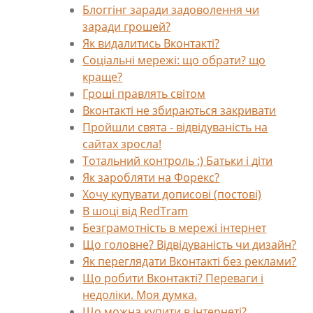
Блоггінг заради задоволення чи
заради грошей?
Як видалитись Вконтакті?
Соціальні мережі: що обрати? що
краще?
Гроші правлять світом
Вконтакті не збираються закривати
Пройшли свята - відвідуваність на
сайтах зросла!
Тотальний контроль :) Батьки і діти
Як заробляти на Форекс?
Хочу купувати дописові (постові)
В шоці від RedTram
Безграмотність в мережі інтернет
Що головне? Відвідуваність чи дизайн?
Як переглядати Вконтакті без реклами?
Що робити Вконтакті? Переваги і
недоліки. Моя думка.
Що можна купити в інтернеті?