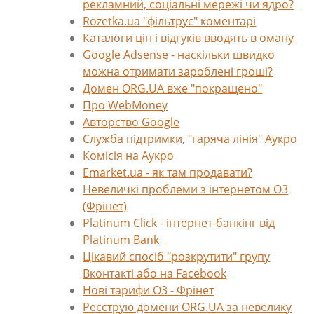
рекламний, соціальні мережі чи ядро?
Rozetka.ua "фільтрує" коментарі
Каталоги цін і відгуків вводять в оману
Google Adsense - наскільки швидко
можна отримати зароблені гроші?
Домен ORG.UA вже "покращено"
Про WebMoney
Авторство Google
Служба підтримки, "гаряча лінія" Аукро
Комісія на Аукро
Emarket.ua - як там продавати?
Невеличкі проблеми з інтернетом О3
(Фрінет)
Platinum Click - інтернет-банкінг від
Platinum Bank
Цікавий спосіб "розкрутити" групу
Вконтакті або на Facebook
Нові тарифи О3 - Фрінет
Реєструю домени ORG.UA за невелику