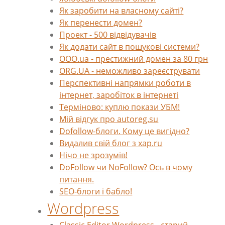
Як заробити на власному сайті?
Як перенести домен?
Проект - 500 відвідувачів
Як додати сайт в пошукові системи?
OOO.ua - престижний домен за 80 грн
ORG.UA - неможливо зареєструвати
Перспективні напрямки роботи в
інтернет, заробіток в інтернеті
Терміново: куплю покази УБМ!
Мій відгук про autoreg.su
Dofollow-блоги. Кому це вигідно?
Видалив свій блог з xap.ru
Нічо не зрозумів!
DoFollow чи NoFollow? Ось в чому
питання.
SEO-блоги і бабло!
Wordpress