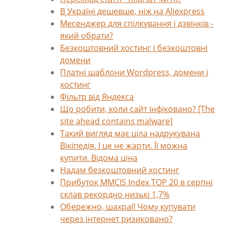
В Україні дешевше, ніж на Aliexpress
Месенджер для спілкування і дзвінків -
який обрати?
Безкоштовний хостинг і безкоштовні
домени
Платні шаблони Wordpress, домени і
хостинг
Фільтр від Яндекса
Що робити, коли сайт інфіковано? [The
site ahead contains malware]
Такий вигляд має ціла надрукувана
Вікіпедія. І це не жарти. Її можна
купити. Відома ціна
Надам безкоштовний хостинг
Прибуток MMCIS Index TOP 20 в серпні
склав рекордно низькі 1,7%
Обережно, шахраї! Чому купувати
через інтернет ризиковано?