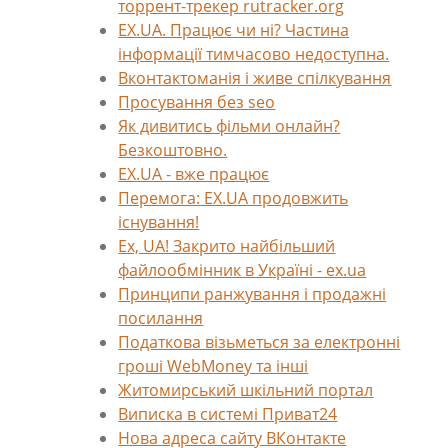
торрент-трекер rutracker.org
EX.UA. Працює чи ні? Частина
інформації тимчасово недоступна.
Вконтактоманія і живе спілкування
Просування без seo
Як дивитись фільми онлайн?
Безкоштовно.
EX.UA - вже працює
Перемога: EX.UA продовжить
існування!
Ех, UA! Закрито найбільший
файлообмінник в Україні - ex.ua
Принципи ранжування і продажні
посилання
Податкова візьметься за електронні
гроші WebMoney та інші
Житомирський шкільний портал
Виписка в системі Приват24
Нова адреса сайту ВКонтакте