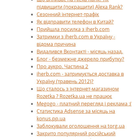
підвищити (покращити) Alexa Rank?
Сезонний інтернет-трафік
Як відправити телефон в Китай?
Прийшла посилка з iherb.com
Затримки з iherb.com в Україну -
відома причина
Видалився Вконтакті - місяць назад.
Блог - безмежне джерело прибутку?
Про аукро. Частина 2
iherb.com - затримується доставка в
Україну (травень 2012)?
Що сталось з інтернет-магазином
Rozetka ? Rozetka.ua не працює
Megogo - платний перегляд і реклама :(
Статистика Adsense за місяць на
konus.pp.ua
Заблокували оголошення на torg.ua
Закрито популярний російський