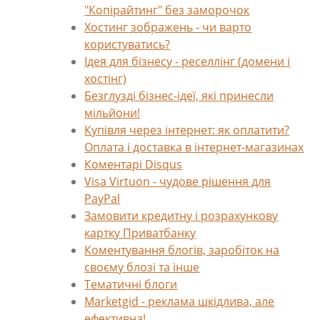
"Копірайтинг" без заморочок
Хостинг зображень - чи варто
користуватись?
Ідея для бізнесу - реселлінг (домени і
хостінг)
Безглузді бізнес-ідеї, які принесли
мільйони!
Купівля через інтернет: як оплатити?
Оплата і доставка в інтернет-магазинах
Коментарі Disqus
Visa Virtuon - чудове рішення для
PayPal
Замовити кредитну і розрахункову
картку Приватбанку
Коментування блогів, заробіток на
своєму блозі та інше
Тематичні блоги
Marketgid - реклама шкідлива, але
ефективна!