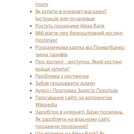
плату
Як купити в інтернет-магазині?
Інструкція для початківця
Ростуть показники Alexa Rank
Мій відгук про безкоштовний хостинг
Hostinger
Розрахункова картка від ПриватБанку:
зміна тарифів
Про хостинг - доступно. Який хостинг
краще купити?
Проблема з хостингом
Забув продовжити домен
Аукро і Програма Захисту Покупців
Просування сайту за допомогою
Wikipedia
Заробіток в інтернеті. Біржі посилань.
Як заробляти на власному сайті,
продаючи посилання?
Що впливає на Alexa Rank? Як