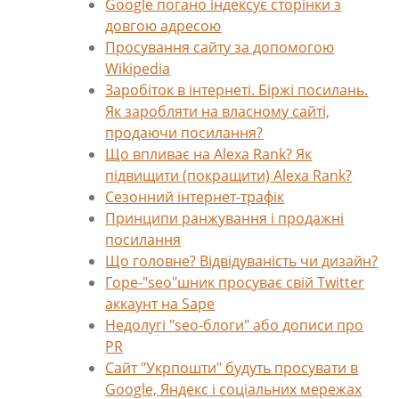
Google погано індексує сторінки з
довгою адресою
Просування сайту за допомогою
Wikipedia
Заробіток в інтернеті. Біржі посилань.
Як заробляти на власному сайті,
продаючи посилання?
Що впливає на Alexa Rank? Як
підвищити (покращити) Alexa Rank?
Сезонний інтернет-трафік
Принципи ранжування і продажні
посилання
Що головне? Відвідуваність чи дизайн?
Горе-"seo"шник просуває свій Twitter
аккаунт на Sape
Недолугі "seo-блоги" або дописи про
PR
Сайт "Укрпошти" будуть просувати в
Google, Яндекс і соціальних мережах