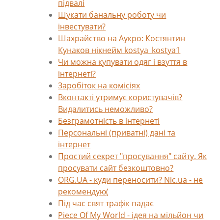
підвалі
Шукати банальну роботу чи
інвестувати?
Шахрайство на Аукро: Костянтин
Кунаков нікнейм kostya_kostya1
Чи можна купувати одяг і взуття в
інтернеті?
Заробіток на комісіях
Вконтакті утримує користувачів?
Видалитись неможливо?
Безграмотність в інтернеті
Персональні (приватні) дані та
інтернет
Простий секрет "просування" сайту. Як
просувати сайт безкоштовно?
ORG.UA - куди переносити? Nic.ua - не
рекомендую(
Під час свят трафік падає
Piece Of My World - ідея на мільйон чи