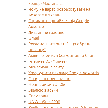
краще? Частина 2.
Чому не варто розраховувати на
Adsense в Україні.
Отримав перший чек від Google
Adsense
Дизайн не головне
Gmail
Реклама в інтернеті 2: що обрати
новачку?
Акція - отримай безкоштовно блог!
Інтернет О3 (Фрінет)
Монетизація сайту
Хочу купити рекламу Google Adwords
Google оновив favicon
Нові тарифи «ОГО!»
Звалюю з аськи
Спамерам
UA WebStar 2008
Beeline впровадив домашній інтернет