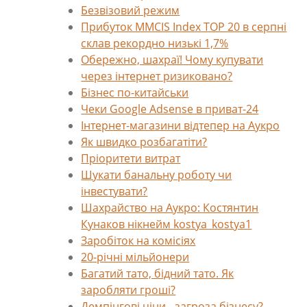
Безвізовий режим
Прибуток MMCIS Index TOP 20 в серпні
склав рекордно низькі 1,7%
Обережно, шахраї! Чому купувати
через інтернет ризиковано?
Бізнес по-китайськи
Чеки Google Adsense в приват-24
Інтернет-магазини відтепер на Аукро
Як швидко розбагатіти?
Пріоритети витрат
Шукати банальну роботу чи
інвестувати?
Шахрайство на Аукро: Костянтин
Кунаков нікнейм kostya_kostya1
Заробіток на комісіях
20-річні мільйонери
Багатий тато, бідний тато. Як
заробляти гроші?
Демпінгові ціни - загроза бізнесу?