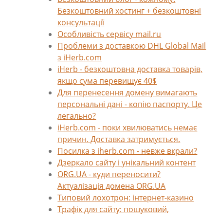
Безкоштовний хостинг + безкоштовні
консультації
Особливість сервісу mail.ru
Проблеми з доставкою DHL Global Mail
з iHerb.com
iHerb - безкоштовна доставка товарів,
якщо сума перевищує 40$
Для перенесення домену вимагають
персональні дані - копію паспорту. Це
легально?
iHerb.com - поки хвилюватись немає
причин. Доставка затримується.
Посилка з iherb.com - невже вкрали?
Дзеркало сайту і унікальний контент
ORG.UA - куди переносити?
Актуалізація домена ORG.UA
Типовий лохотрон: інтернет-казино
Трафік для сайту: пошуковий,