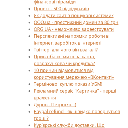
фінансові піраміди
Проект - 500 відвідувачів
Як додати сайт в пошукові системи?
OOO.ua - престижний домен за 80 грн
ORG.UA - неможливо зареєструвати
Перспективні напрямки роботи в
інтернет, заробіток в інтернеті
Твіттер: для чого він взагалі?
Приватбанк: миттєва карта,
розрахункова чи кредитка?
10 причин відмовитися від
користування мережею «ВКонтакті»
Терміново: куплю покази УБМ!
Рекламний сервіс "Картинка" - перші
враження
Дуров - Петросян :(
Paypal refund - як швидко повернуться
гроші?
Кур’єрські служби доставки. Що