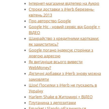
Інтернет-магазини відтепер на Аукро
Строки доставки з iHerb березень-
квітень 2013
Про авторство Google
Google Ніс - новий сервіс від Google +
ВІДЕО
Шахрайство з кредитними картками:
як захиститись?
Google погано індексує сторінки з
довгою адресою
Як вигідніше всього вивести
WebMoney?
Дієтичні добавки з iHerb знову можна
замовляти
Шок! Посилки з iHerb не пускають в
Україну
Harlem Shake в Житомирі + ВІДЕО
Плутанина з депозитами
Emarket і Slando об'єднуються