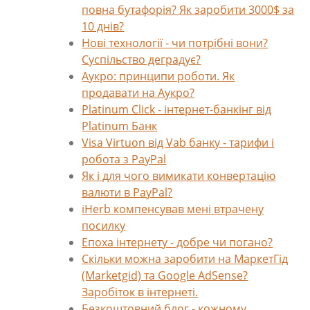
повна бутафорія? Як заробити 3000$ за
10 днів?
Нові технології - чи потрібні вони?
Суспільство деградує?
Аукро: принципи роботи. Як
продавати на Аукро?
Platinum Click - інтернет-банкінг від
Platinum Банк
Visa Virtuon від Vab банку - тарифи і
робота з PayPal
Як і для чого вимикати конвертацію
валюти в PayPal?
iHerb компенсував мені втрачену
посилку
Епоха інтернету - добре чи погано?
Скільки можна заробити на МаркетГід
(Marketgid) та Google AdSense?
Заробіток в інтернеті.
Безкоштовний блог - кожному.