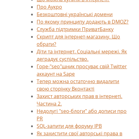
Про Аукро
Безкоштовні українські домени
По якому принципу додають в DMOZ?
Служба підтримки ПриватБанку
Скрипт для інтернет-магазину. Що
обрати?
Діти та інтернет. Соціальні мережі. Як
деградує суспільство.
Горе-"seo"шник просуває свій Twitter
аккаунт на Sape
Тепер можна остаточно видалити
свою сторінку Вконтакті
Захист авторських прав в інтернеті.
Частина 2.
Недолугі "seo-блоги" або дописи про
PR
SQL-запити для форуму IPB
Як захистити свої авторські права в