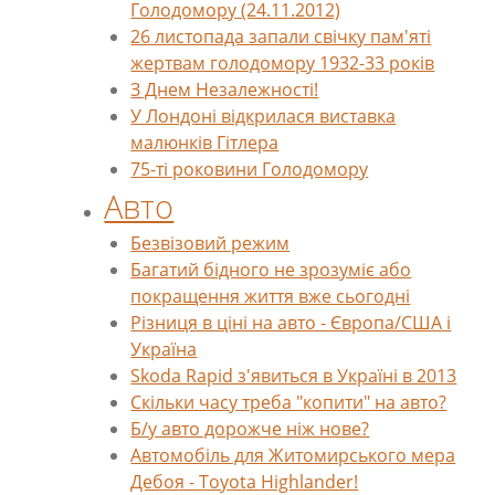
Голодомору (24.11.2012)
26 листопада запали свічку пам'яті
жертвам голодомору 1932-33 років
З Днем Незалежності!
У Лондоні відкрилася виставка
малюнків Гітлера
75-ті роковини Голодомору
Авто
Безвізовий режим
Багатий бідного не зрозуміє або
покращення життя вже сьогодні
Різниця в ціні на авто - Європа/США і
Україна
Skoda Rapid з'явиться в Україні в 2013
Скільки часу треба "копити" на авто?
Б/у авто дорожче ніж нове?
Автомобіль для Житомирського мера
Дебоя - Toyota Highlander!