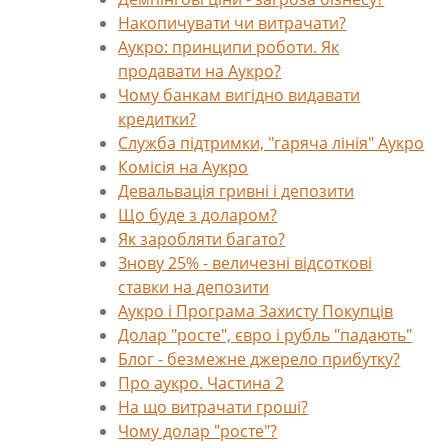
Накопичувати чи витрачати?
Аукро: принципи роботи. Як
продавати на Аукро?
Чому банкам вигідно видавати
кредитки?
Служба підтримки, "гаряча лінія" Аукро
Комісія на Аукро
Девальвація гривні і депозити
Що буде з доларом?
Як заробляти багато?
Знову 25% - величезні відсоткові
ставки на депозити
Аукро і Програма Захисту Покупців
Долар "росте", євро і рубль "падають"
Блог - безмежне джерело прибутку?
Про аукро. Частина 2
На що витрачати гроші?
Чому долар "росте"?