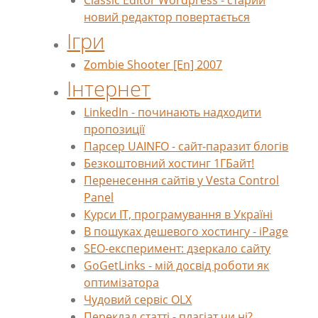
Classic Editor Wordpress - старий
новий редактор повертається
Ігри
Zombie Shooter [En] 2007
Інтернет
LinkedIn - починають надходити
пропозиції
Парсер UAINFO - сайт-паразит блогів
Безкоштовний хостинг 1ГБайт!
Перенесення сайтів у Vesta Control
Panel
Курси IT, програмування в Україні
В пошуках дешевого хостингу - iPage
SEO-експеримент: дзеркало сайту
GoGetLinks - мій досвід роботи як
оптимізатора
Чудовий сервіс OLX
Переклад статті - плагіат чи ні?