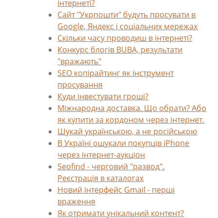
інтернеті?
Сайт "Укрпошти" будуть просувати в
Google, Яндекс і соціальних мережах
Скільки часу проводиш в інтернеті?
Конкурс блогів BUBA, результати
"вражають"
SEO копірайтинг як інструмент
просування
Куди інвестувати гроші?
Міжнародна доставка. Що обрати? Або
як купити за кордоном через інтернет.
Шукай українською, а не російською
В Україні ошукали покупців iPhone
через інтернет-аукціон
Seofind - черговий "развод".
Реєстрація в каталогах
Новий інтерфейс Gmail - перші
враження
Як отримати унікальний контент?