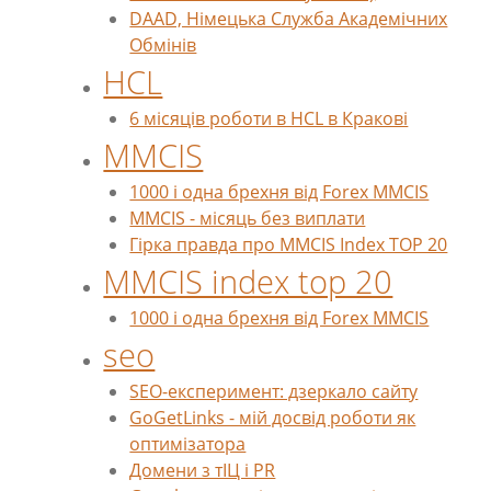
DAAD, Німецька Служба Академічних
Обмінів
HCL
6 місяців роботи в HCL в Кракові
MMCIS
1000 і одна брехня від Forex MMCIS
MMCIS - місяць без виплати
Гірка правда про MMCIS Index TOP 20
MMCIS index top 20
1000 і одна брехня від Forex MMCIS
seo
SEO-експеримент: дзеркало сайту
GoGetLinks - мій досвід роботи як
оптимізатора
Домени з тІЦ і PR