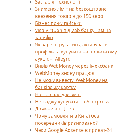
Застарілі технології
Знижено ліміт на безкоштовне
ввезення товарів до 150 євро
Бізнес по-китайськи
Visa Virtuon від Vab банку - зміна
тарифів
Як зареєструватись, активувати
профіль та купувати на польському
аукціоні Allegro
Вивів WebMoney через Імексбанк
WebMoney знову працює
Не можу вивести WebMoney на
банківську картку
Настав час для змін
Не раджу купувати на Aliexpress
Домени з тІЦ і PR
Чому замовляти в Китаї без
посередників ризиковано?
Чеки Google Adsense в приват-24