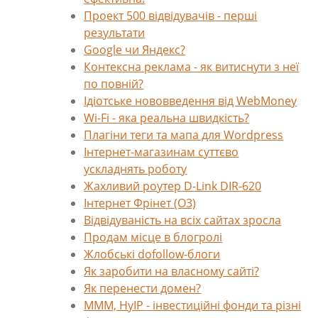
Проект 500 відвідувачів - перші
результати
Google чи Яндекс?
Контексна реклама - як витиснути з неї
по повній?
Ідіотське нововведення від WebMoney
Wi-Fi - яка реальна швидкість?
Плагіни теги та мапа для Wordpress
Інтернет-магазинам суттєво
ускладнять роботу
Жахливий роутер D-Link DIR-620
Інтернет Фрінет (О3)
Відвідуваність на всіх сайтах зросла
Продам місце в блогролі
Жлобські dofollow-блоги
Як заробити на власному сайті?
Як перенести домен?
МММ, HyIP - інвестиційні фонди та різні