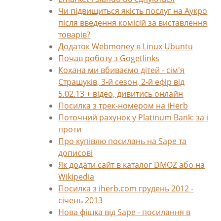
Чи підвищиться якість послуг на Аукро
після введення комісій за виставлення
товарів?
Додаток Webmoney в Linux Ubuntu
Почав роботу з Gogetlinks
Кохана ми вбиваємо дітей - сім'я
Страшуків, 3-й сезон, 2-й ефір від
5.02.13 + відео, дивитись онлайн
Посилка з трек-номером на iHerb
Поточний рахунок у Platinum Bank: за і
проти
Про купівлю посилань на Sape та
дописові
Як додати сайт в каталог DMOZ або на
Wikipedia
Посилка з iherb.com грудень 2012 -
січень 2013
Нова фішка від Sape - посилання в