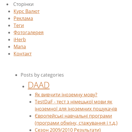
Сторінки
Курс Валют
Реклама
Теги
Фотогалерея
iHerb
Мапа
Контакт
Posts by categories
DAAD
Як вивчити іноземну мову?
TestDaF - тест з німецької мови як
іноземної для іноземних пошукачів
Європейські навчальні програми
(програми обміну, стажування і т.д.)
Сезон 2009/2010 Результати)