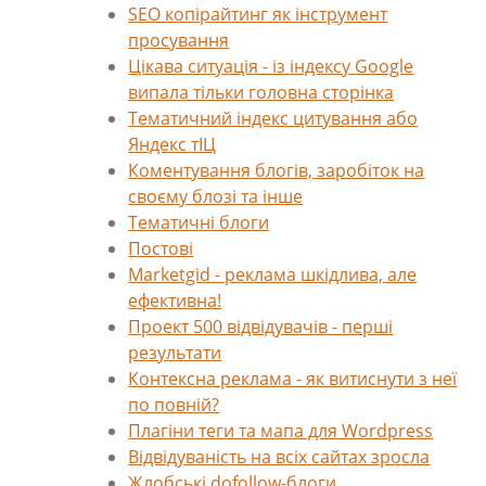
SEO копірайтинг як інструмент
просування
Цікава ситуація - із індексу Google
випала тільки головна сторінка
Тематичний індекс цитування або
Яндекс тІЦ
Коментування блогів, заробіток на
своєму блозі та інше
Тематичні блоги
Постові
Marketgid - реклама шкідлива, але
ефективна!
Проект 500 відвідувачів - перші
результати
Контексна реклама - як витиснути з неї
по повній?
Плагіни теги та мапа для Wordpress
Відвідуваність на всіх сайтах зросла
Жлобські dofollow-блоги