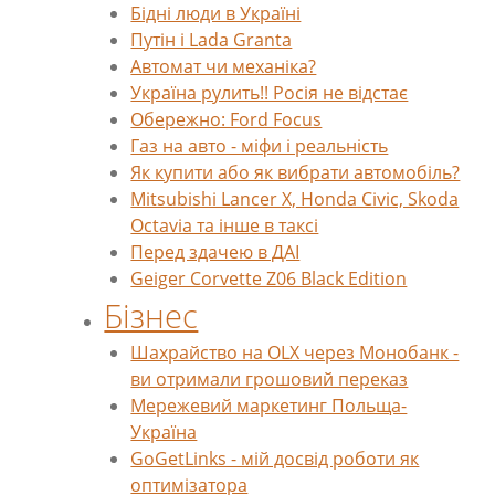
Бідні люди в Україні
Путін і Lada Granta
Автомат чи механіка?
Україна рулить!! Росія не відстає
Обережно: Ford Focus
Газ на авто - міфи і реальність
Як купити або як вибрати автомобіль?
Mitsubishi Lancer X, Honda Civic, Skoda
Octavia та інше в таксі
Перед здачею в ДАІ
Geiger Corvette Z06 Black Edition
Бізнес
Шахрайство на OLX через Монобанк -
ви отримали грошовий переказ
Мережевий маркетинг Польща-
Україна
GoGetLinks - мій досвід роботи як
оптимізатора