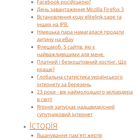
Facebook російською?
День завантаження Mozilla Firefox 3
Встановлення коду elitelink,sape та
інших на IPB.
Німецька пара намагалася продати
дитину на eBay
Флешмоб. 5 сайтів, які є
найважливішими для мене.
Платний і безкоштовний хостінг. Що
краще?
Глобальна статистика українського
інтернету за березень
23 роки - вік наймолодшого міліардера
в світі!
Японія запускає надшвидкісний
супутниковий інтернет
Історія
Вшанування пам'яті жертв