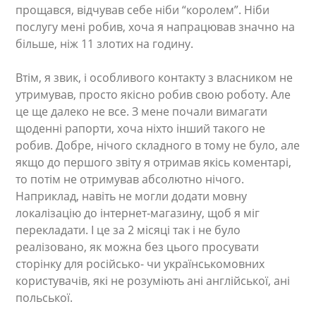
прощався, відчував себе ніби “королем”. Ніби
послугу мені робив, хоча я напрацював значно на
більше, ніж 11 злотих на годину.
Втім, я звик, і особливого контакту з власником не
утримував, просто якісно робив свою роботу. Але
це ще далеко не все. З мене почали вимагати
щоденні рапорти, хоча ніхто інший такого не
робив. Добре, нічого складного в тому не було, але
якщо до першого звіту я отримав якісь коментарі,
то потім не отримував абсолютно нічого.
Наприклад, навіть не могли додати мовну
локалізацію до інтернет-магазину, щоб я міг
перекладати. І це за 2 місяці так і не було
реалізовано, як можна без цього просувати
сторінку для російсько- чи українськомовних
користувачів, які не розуміють ані англійської, ані
польської.