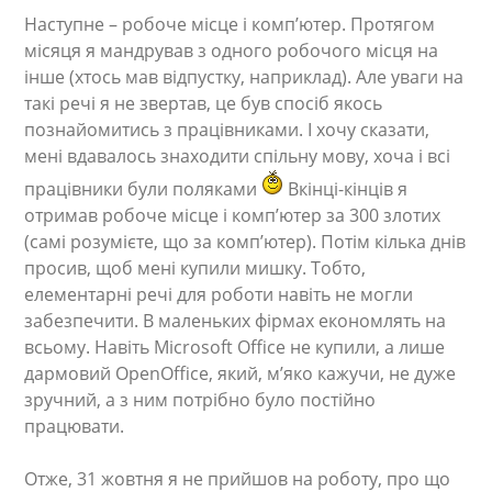
Наступне – робоче місце і комп’ютер. Протягом
місяця я мандрував з одного робочого місця на
інше (хтось мав відпустку, наприклад). Але уваги на
такі речі я не звертав, це був спосіб якось
познайомитись з працівниками. І хочу сказати,
мені вдавалось знаходити спільну мову, хоча і всі
працівники були поляками
Вкінці-кінців я
отримав робоче місце і комп’ютер за 300 злотих
(самі розумієте, що за комп’ютер). Потім кілька днів
просив, щоб мені купили мишку. Тобто,
елементарні речі для роботи навіть не могли
забезпечити. В маленьких фірмах економлять на
всьому. Навіть Microsoft Office не купили, а лише
дармовий OpenOffice, який, м’яко кажучи, не дуже
зручний, а з ним потрібно було постійно
працювати.
Отже, 31 жовтня я не прийшов на роботу, про що