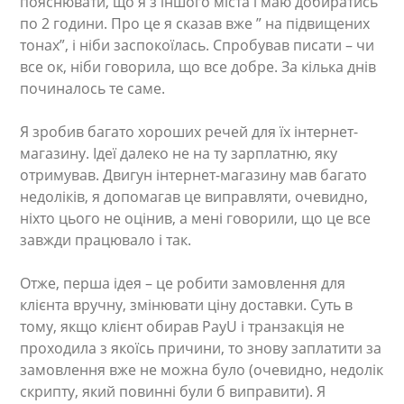
пояснювати, що я з іншого міста і маю добиратись
по 2 години. Про це я сказав вже ” на підвищених
тонах”, і ніби заспокоїлась. Спробував писати – чи
все ок, ніби говорила, що все добре. За кілька днів
починалось те саме.
Я зробив багато хороших речей для їх інтернет-
магазину. Ідеї далеко не на ту зарплатню, яку
отримував. Двигун інтернет-магазину мав багато
недоліків, я допомагав це виправляти, очевидно,
ніхто цього не оцінив, а мені говорили, що це все
завжди працювало і так.
Отже, перша ідея – це робити замовлення для
клієнта вручну, змінювати ціну доставки. Суть в
тому, якщо клієнт обирав PayU і транзакція не
проходила з якоїсь причини, то знову заплатити за
замовлення вже не можна було (очевидно, недолік
скрипту, який повинні були б виправити). Я