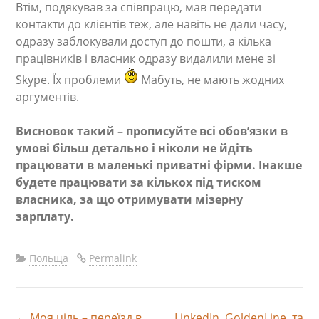
Втім, подякував за співпрацю, мав передати
контакти до клієнтів теж, але навіть не дали часу,
одразу заблокували доступ до пошти, а кілька
працівників і власник одразу видалили мене зі
Skype. Їх проблеми
Мабуть, не мають жодних
аргументів.
Висновок такий – прописуйте всі обов’язки в
умові більш детально і ніколи не йдіть
працювати в маленькі приватні фірми. Інакше
будете працювати за кількох під тиском
власника, за що отримувати мізерну
зарплату.
Польща
Permalink
←
Моя ціль – переїзд в
LinkedIn, GoldenLine, та