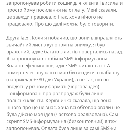
запропонував робити кошик для клієнта і висилати
просто йому посилання на оплату. Мені сказали,
це завжди працювало і так, хоча нічого не
працювало. Про що далі можна було говорити.
Друга ідея. Коли я побачив, що вони відправляють
звичайний лист з купоном на знижку, я був
вражений, адже багато з листів повертались назад.
Я запропонував зробити SMS-інформування.
Значно ефективніше, адже SMS читають всі. А
номер телефону клієнт мав би вводити з шаблону
(наприклад +380 для України), а не так, що всі
вводять у різному форматі (чергова ідея).
Поінформовані про розпродаж були лише
польські клієнти. Керівничка сказала, що вона
нічого про це не знає. хоча всі обговорювали і це
була дійсно моя ідея (частково реалізована). Сам
скрипт SMS-інформування (безкоштовний) я теж
запропонував. Оплата була лише за самі SMS-ки.