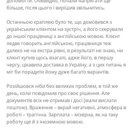
допомогти. Очевидно, почали напрягати ще
більше, після цього і вирішив звільнитись.
Останньою краплею було те, що домовився з
українським клієнтом на зустріч, а його скерували
до іншої працівниці з англійською мовою. Клієнт
ледве говорить англійською, працівниця теж
далеко не на екстра рівні, в результаті не знаю, чи
клієнт купив щось взагалі, адже його, в першу
чергу, цікавила доставка в Україну, а з цих питань я
міг би порадити йому дуже багато варіантів.
Розійшовся ніби без великих проблем, в той же
день, коли повідомив про своє рішення. Але
документів всіх не отримав і досі (мали вислати
поштою). Враження – вкрай негативні, атмосфера в
роботі – трагічна. Зарплата – мізерна, як на таку
роботу ще й з іноземною мовою.