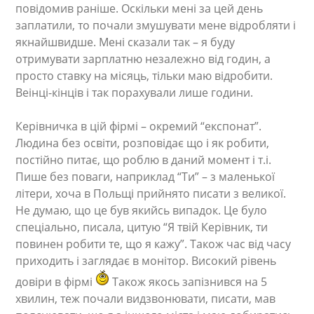
повідомив раніше. Оскільки мені за цей день
заплатили, то почали змушувати мене відробляти і
якнайшвидше. Мені сказали так – я буду
отримувати зарплатню незалежно від годин, а
просто ставку на місяць, тільки маю відробити.
Веінці-кінців і так порахували лише години.
Керівничка в цій фірмі – окремий “експонат”.
Людина без освіти, розповідає що і як робити,
постійно питає, що роблю в даний момент і т.і.
Пише без поваги, наприклад “Ти” – з маленької
літери, хоча в Польщі прийнято писати з великої.
Не думаю, що це був якийсь випадок. Це було
спеціально, писала, цитую “Я твій Керівник, ти
повинен робити те, що я кажу”. Також час від часу
приходить і заглядає в монітор. Високий рівень
довіри в фірмі
Також якось запізнився на 5
хвилин, теж почали видзвонювати, писати, мав