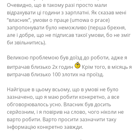
Очевидно, що в такому разі просто мали
відрахувати ці години з зарплатні. Як сказав мені
“власник”, умови о праце (umowa o prace)
запропонувати було неможливо (перша брехня,
але і добре, що не підписав такої умови, бо не зміг
би звільнитись).
Великою проблемою був доїзд до роботи, адже я
витрачав близько 2х годин
Крім того, в місяць я
витрачав близько 100 злотих на проїзд.
Найгірше в цьому всьому, що в умові не було
зазначено, що я маю робити конкретно, а все
обговорювалось усно. Власник був досить
серйозним, і я повірив на слово, чого ніколи не
варто робити. Варто просити зазначити таку
інформацію конкретно завжди.