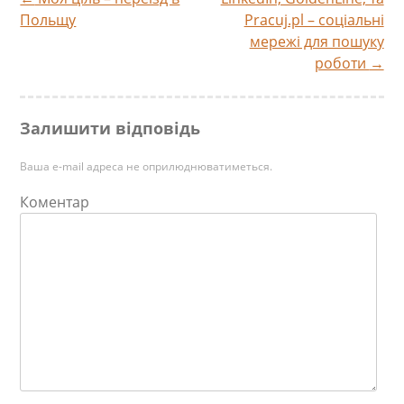
Навігація
Польщу
Pracuj.pl – соціальні
мережі для пошуку
по
роботи
→
запису
Залишити відповідь
Ваша e-mail адреса не оприлюднюватиметься.
Коментар