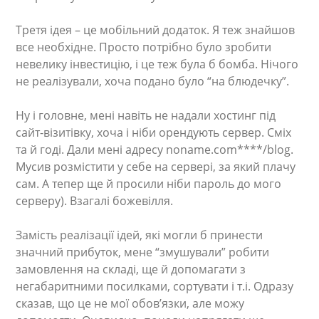
Третя ідея – це мобільний додаток. Я теж знайшов
все необхідне. Просто потрібно було зробити
невелику інвестицію, і це теж була б бомба. Нічого
не реалізували, хоча подано було “на блюдечку”.
Ну і головне, мені навіть не надали хостинг під
сайт-візитівку, хоча і ніби орендують сервер. Сміх
та й годі. Дали мені адресу noname.com****/blog.
Мусив розмістити у себе на сервері, за який плачу
сам. А тепер ще й просили ніби пароль до мого
серверу). Взагалі божевілля.
Замість реалізації ідей, які могли б принести
значний прибуток, мене “змушували” робити
замовлення на складі, ще й допомагати з
негабаритними посилками, сортувати і т.і. Одразу
сказав, що це не мої обов’язки, але можу