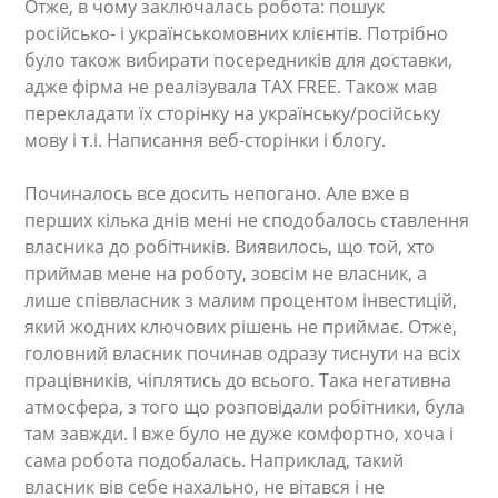
Отже, в чому заключалась робота: пошук
російсько- і українськомовних клієнтів. Потрібно
було також вибирати посередників для доставки,
адже фірма не реалізувала TAX FREE. Також мав
перекладати їх сторінку на українську/російську
мову і т.і. Написання веб-сторінки і блогу.
Починалось все досить непогано. Але вже в
перших кілька днів мені не сподобалось ставлення
власника до робітників. Виявилось, що той, хто
приймав мене на роботу, зовсім не власник, а
лише співвласник з малим процентом інвестицій,
який жодних ключових рішень не приймає. Отже,
головний власник починав одразу тиснути на всіх
працівників, чіплятись до всього. Така негативна
атмосфера, з того що розповідали робітники, була
там завжди. І вже було не дуже комфортно, хоча і
сама робота подобалась. Наприклад, такий
власник вів себе нахально, не вітався і не