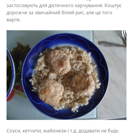
застосовують для дієтичного харчування. Коштує
дорожче за звичайний білий рис, але це того
варте.
Соуси, кетчупи, майонези і т.д. додавати не буду.