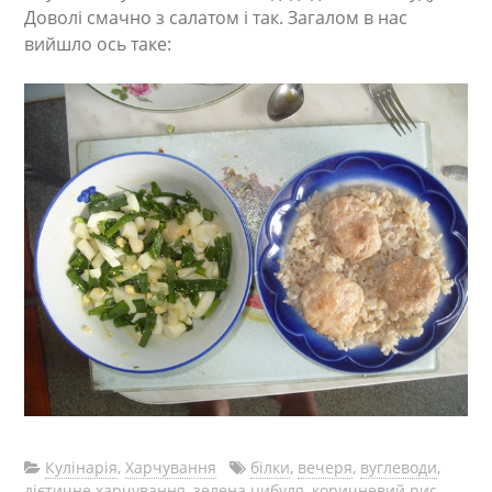
Доволі смачно з салатом і так. Загалом в нас
вийшло ось таке:
Кулінарія
,
Харчування
білки
,
вечеря
,
вуглеводи
,
дієтичне харчування
,
зелена цибуля
,
коричневий рис
,