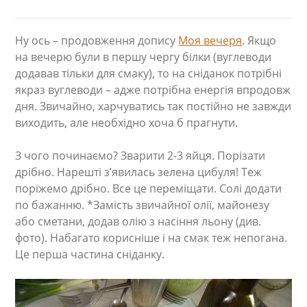
Ну ось – продовження допису
Моя вечеря
. Якщо
на вечерю були в першу чергу білки (вуглеводи
додавав тільки для смаку), то на сніданок потрібні
якраз вуглеводи – адже потрібна енергія впродовж
дня. Звичайно, харчуватись так постійно не завжди
виходить, але необхідно хоча б прагнути.
З чого починаємо? Зварити 2-3 яйця. Порізати
дрібно. Нарешті з’явилась зелена цибуля! Теж
поріжемо дрібно. Все це переміщати. Солі додати
по бажанню. *Замість звичайної олії, майонезу
або сметани, додав олію з насіння льону (див.
фото). Набагато корисніше і на смак теж непогана.
Це перша частина сніданку.