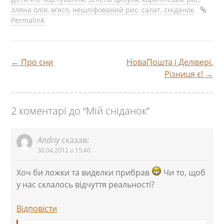
лляна олія
,
м'ясо
,
нешліфований рис
,
салат
,
сніданок
Permalink
←
Про сни
НоваПошта і Делівері.
Навігація
Різниця є!
→
по
2 коментарі до “
Мій сніданок
”
запису
Andriy
сказав:
30.04.2012 о 15:40
Хоч би ложки та виделки прибрав
Чи то, щоб
у нас склалось відчуття реальності?
Відповіcти