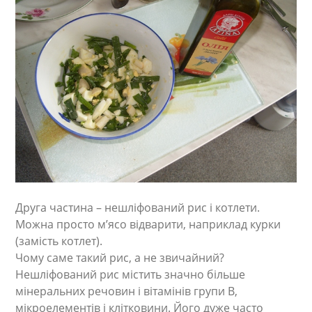
Друга частина – нешліфований рис і котлети.
Можна просто м’ясо відварити, наприклад курки
(замість котлет).
Чому саме такий рис, а не звичайний?
Нешліфований рис містить значно більше
мінеральних речовин і вітамінів групи В,
мікроелементів і клітковини. Його дуже часто